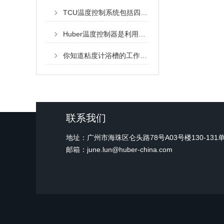
TCU温度控制系统包括四个主要组成部分
Huber温度控制器是利用感温流体热胀冷缩及液体不可压缩的原理而实现自动调节
你知道粘度计浴槽的工作条件有哪些吗？
联系我们
地址：广州市海珠区仑头路78号A03号楼130-131
邮箱：june.lun@huber-china.com