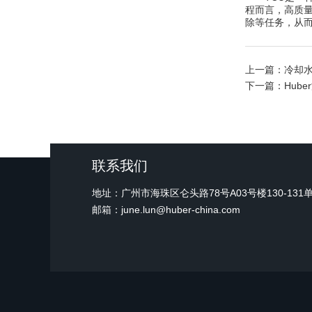
程而言，高质
除等任务，从
上一篇：
冷却
下一篇：
Hub
联系我们
地址：广州市海珠区仑头路78号A03号楼130-131
邮箱：june.lun@huber-china.com