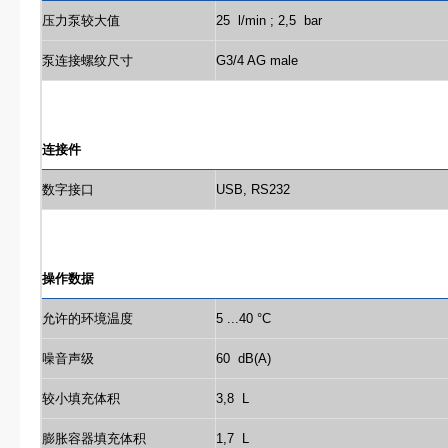
压力泵较大值
25 l/min ; 2,5 bar
泵连接螺纹尺寸
G3/4 AG male
连接件
数字接口
USB, RS232
操作数据
允许的环境温度
5 ...40 °C
噪音声级
60 dB(A)
较小填充体积
3,8 L
膨胀容器填充体积
1,7 L