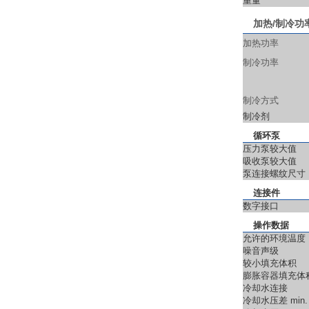
重量
加热
/
制冷功
加热功率
制冷功率
制冷方式
制冷剂
循环泵
压力泵较大值
吸收泵较大值
泵连接螺纹尺寸
连接件
数字接口
操作数据
允许的环境温度
噪音声级
较小填充体积
膨胀容器填充体
冷却水连接
冷却水压差 min.