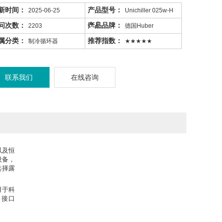
新时间：
产品型号：
2025-06-25
Unichiller 025w-H
问次数：
产品品牌：
OLÉ
2203
德国Huber
属分类：
推荐指数：
制冷循环器
★★★★★
联系我们
在线咨询
以及恒
设备，
选择露
用于科
器接口