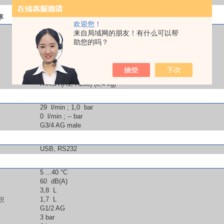
率
欢迎您！
1,8 - 2,1 kW
来自局域网的朋友！有什么可以帮
助您的吗？
15
0
-10
°C
2,5
2
1,2
kW
water-cooled
R449A (A1, H280) (0,4 kg)
29 l/min ; 1,0 bar
0 l/min ; -- bar
G3/4 AG male
USB, RS232
5 ...40 °C
60 dB(A)
3,8 L
1,7 L
积
G1/2 AG
3 bar