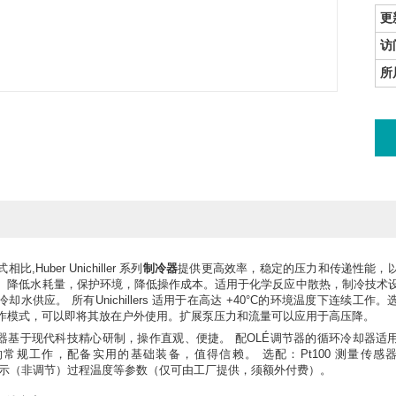
更
访
所
Huber Unichiller 系列
制冷器
提供更高效率，稳定的压力和传递性能，
。降低水耗量，保护环境，降低操作成本。适用于化学反应中散热，制冷技术
水供应。 所有Unichillers 适用于在高达 +40°C的环境温度下连续工作。
作模式，可以即将其放在户外使用。扩展泵压力和流量可以应用于高压降。
调节器基于现代科技精心研制，操作直观、便捷。 配OLÉ调节器的循环冷却器适
常规工作，配备实用的基础装备，值得信赖。 选配：Pt100 测量传感
用于显示（非调节）过程温度等参数（仅可由工厂提供，须额外付费）。