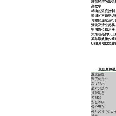
环保经济的散
高效率
精确的温度控
坚固的不锈钢
可靠的连续运行
灌装及清空简
照明液位指示
大而明亮的OL
菜单导航操作
USB及RS232
一般信息和温
温度范围
温度稳定性
温度显示
显示分辨率
报警消息
控制器
安全等级
保护级别
外形尺寸 (宽 x 长