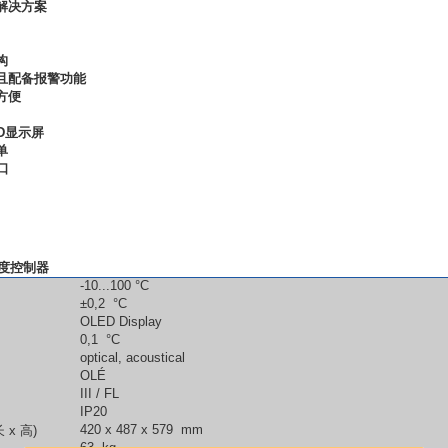
热解决方案
制
结构
且配备报警功能
易方便
器
ED显示屏
简单
接口
度控制器
-10...100 °C
±0,2 °C
OLED Display
0,1 °C
optical, acoustical
OLÉ
III / FL
IP20
420 x 487 x 579 mm
 x 高)
63 kg