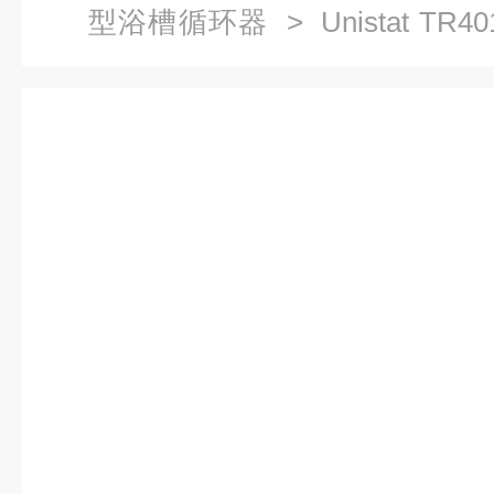
型浴槽循环器
> Unistat T
统加热到 +425°C